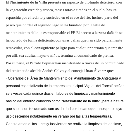
El
Nacimiento de la Villa
presenta un aspecto de profundo deterioro, con
la vegetación crecida y reseca, mesas rotas o tiradas en el suelo, basura
esparcida por el recinto y suciedad en el cauce del río. Incluso parte del
paseo que bordea el segundo lago se ha hundido por la falta de
mantenimiento del que es responsable el PP. El acceso a la zona dañada se
ha cortado de forma deficiente, con unas vallas que han sido parcialmente
removidas, con el consiguiente peligro para cualquier persona que transite
por allí, sea adulta, mayor o niños, termina el comunicado de prensa.
Por su parte, el Partido Popular han manifestado a través de un comunicado
del teniente de alcalde Andrés Calvo y el concejal Juan Álvarez que:
«
Operarios del Área de Mantenimiento del Ayuntamiento de Antequera y
personal especializado de la empresa municipal “Aguas del Torcal” actúan
seis veces cada quince días en labores de limpieza y mantenimiento
básico del entorno conocido como
“Nacimiento de la Villa”,
paraje natural
que suele ser frecuentado con asiduidad por los antequeranos pero cuyo
uso desciende notablemente en verano por las altas temperaturas.
Concretamente, los lunes y los viernes se realiza la limpieza del enclave,