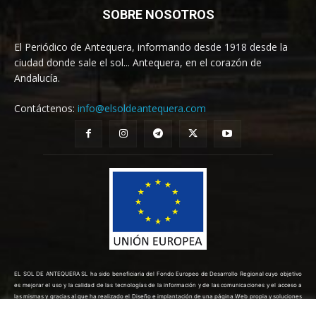
SOBRE NOSOTROS
El Periódico de Antequera, informando desde 1918 desde la
ciudad donde sale el sol... Antequera, en el corazón de
Andalucía.
Contáctenos:
info@elsoldeantequera.com
EL SOL DE ANTEQUERA SL ha sido beneficiaria del Fondo Europeo de Desarrollo Regional cuyo objetivo
es mejorar el uso y la calidad de las tecnologías de la información y de las comunicaciones y el acceso a
las mismas y gracias al que ha realizado el Diseño e implantación de una página Web propia y soluciones
de comercio electrónico para la mejora de la competitividad y productividad de la empresa. (10/08/2022).