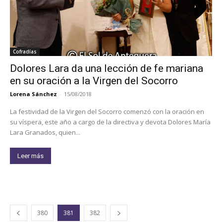
Cofradías
Dolores Lara da una lección de fe mariana
en su oración a la Virgen del Socorro
Lorena Sánchez
-
15/08/2018
La festividad de la Virgen del Socorro comenzó con la oración en
su víspera, este año a cargo de la directiva y devota Dolores María
Lara Granados, quien...
Leer más
380
381
382