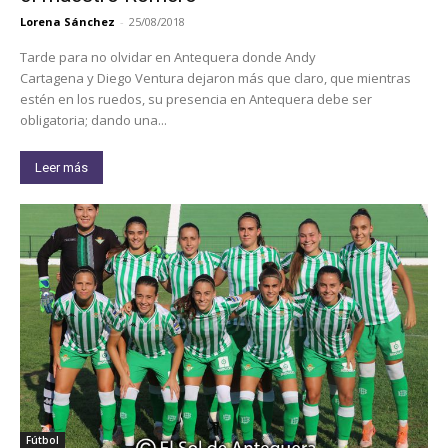
Lorena Sánchez
-
25/08/2018
Tarde para no olvidar en Antequera donde Andy
Cartagena y Diego Ventura dejaron más que claro, que mientras
estén en los ruedos, su presencia en Antequera debe ser
obligatoria; dando una...
Leer más
Fútbol