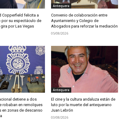
Antequera
d Copperfield felicita a
Convenio de colaboración entre
 por su espectáculo de
Ayuntamiento y Colegio de
 gira por Las Vegas
Abogados para reforzar la mediación
05/08/2026
Antequera
acional detiene a dos
El cine y la cultura andaluza están de
e robaban en remolques
luto por la muerte del antequerano
s en zonas de descanso
Juan Lebrón
ra
03/08/2026