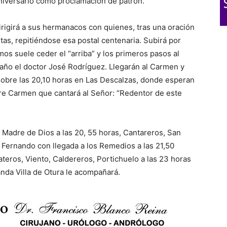
aniversario como proclamación de patrón.
rigirá a sus hermanacos con quienes, tras una oración
rtas, repitiéndose esa postal centenaria. Subirá por
s suele ceder el “arriba” y los primeros pasos al
 año el doctor José Rodríguez. Llegarán al Carmen y
 sobre las 20,10 horas en Las Descalzas, donde esperan
re Carmen que cantará al Señor: “Redentor de este
 Madre de Dios a las 20, 55 horas, Cantareros, San
n Fernando con llegada a los Remedios a las 21,50
ateros, Viento, Caldereros, Portichuelo a las 23 horas
anda Villa de Otura le acompañará.