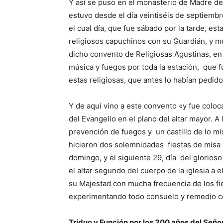
Y así se puso en el monasterio de Madre de
estuvo desde el día veintiséis de septiembr
el cual día, que fue sábado por la tarde, es
religiosos capuchinos con su Guardián, y mu
dicho convento de Religiosas Agustinas, e
música y fuegos por toda la estación, que fue
estas religiosas, que antes lo habían pedi
Y de aquí vino a este convento «y fue colo
del Evangelio en el plano del altar mayor.
prevención de fuegos y un castillo de lo mi
hicieron dos solemnidades fiestas de misa 
domingo, y el siguiente 29, día del glorios
el altar segundo del cuerpo de la iglesia a 
su Majestad con mucha frecuencia de los fi
experimentando todo consuelo y remedio co
Triduo y Función por los 300 años del Señ