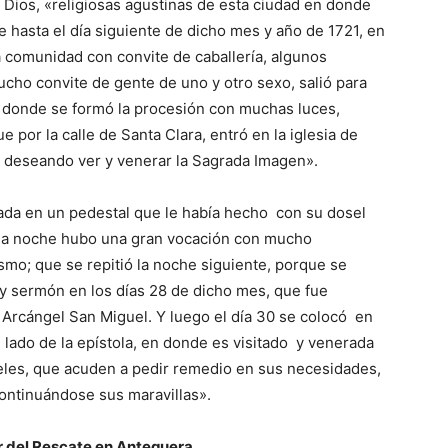
 Dios, «religiosas agustinas de esta ciudad en donde
e hasta el día siguiente de dicho mes y año de 1721, en
ta comunidad con convite de caballería, algunos
cho convite de gente de uno y otro sexo, salió para
n donde se formó la procesión con muchas luces,
 por la calle de Santa Clara, entró en la iglesia de
do deseando ver y venerar la Sagrada Imagen».
cada en un pedestal que le había hecho con su dosel
 A la noche hubo una gran vocación con mucho
smo; que se repitió la noche siguiente, porque se
y sermón en los días 28 de dicho mes, que fue
o Arcángel San Miguel. Y luego el día 30 se colocó en
el lado de la epístola, en donde es visitado y venerada
eles, que acuden a pedir remedio en sus necesidades,
ntinuándose sus maravillas».
or del Rescate en Antequera