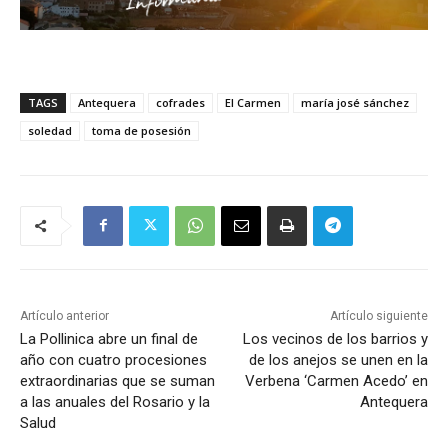
TAGS
Antequera
cofrades
El Carmen
maría josé sánchez
soledad
toma de posesión
Artículo anterior
Artículo siguiente
La Pollinica abre un final de
Los vecinos de los barrios y
año con cuatro procesiones
de los anejos se unen en la
extraordinarias que se suman
Verbena ‘Carmen Acedo’ en
a las anuales del Rosario y la
Antequera
Salud