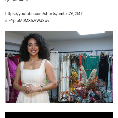
https://youtube.com/shorts/omLxtZ6j2l4?
si=YpIpM0MXlsVWd3ov