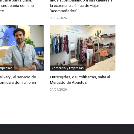
a calle Santa Clara:
años acompañando a sus clientes a
marquetería con una
la experiencia única de viajar
rte
‘acompañados’
08/07/2026
Empresas
Comercio y Empresas
ivery’, el servicio de
Entretejidas, de Prolibertas, salta al
comida a domicilio en
Mercado de Abastos
01/07/2026