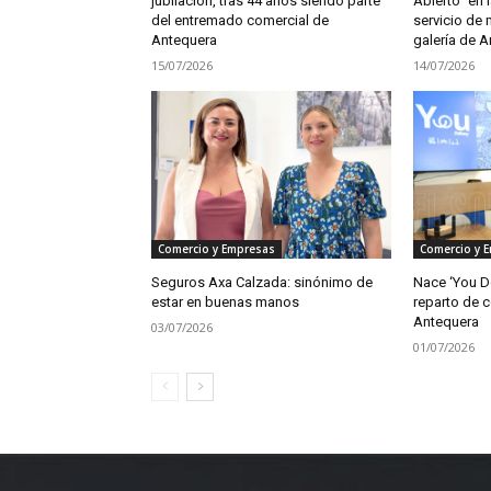
jubilación, tras 44 años siendo parte
Abierto” en l
del entremado comercial de
servicio de 
Antequera
galería de A
15/07/2026
14/07/2026
Comercio y Empresas
Comercio y 
Seguros Axa Calzada: sinónimo de
Nace ‘You Del
estar en buenas manos
reparto de 
Antequera
03/07/2026
01/07/2026