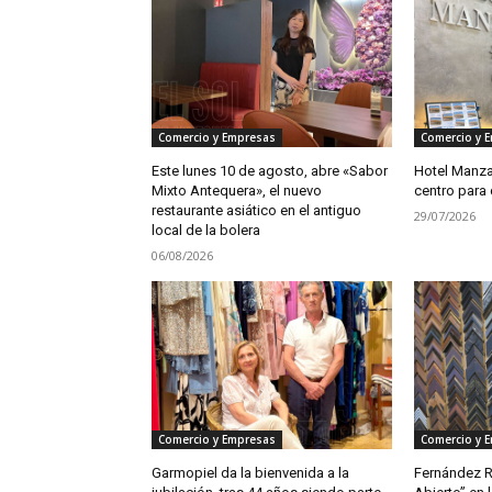
Comercio y Empresas
Comercio y 
Este lunes 10 de agosto, abre «Sabor
Hotel Manzan
Mixto Antequera», el nuevo
centro para 
restaurante asiático en el antiguo
29/07/2026
local de la bolera
06/08/2026
Comercio y Empresas
Comercio y 
Garmopiel da la bienvenida a la
Fernández R