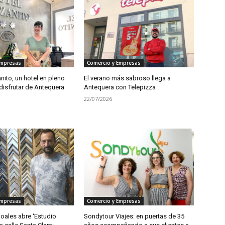
Empresas
Comercio y Empresas
ito, un hotel en pleno
El verano más sabroso llega a
disfrutar de Antequera
Antequera con Telepizza
22/07/2026
Empresas
Comercio y Empresas
oales abre ‘Estudio
Sondytour Viajes: en puertas de 35