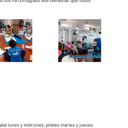
ya nos ha contagiado ese bienestar que todos
m
tal lunes y miércoles, pilates martes y jueves.