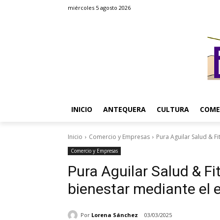
miércoles 5 agosto 2026
INICIO
ANTEQUERA
CULTURA
COME
Inicio
Comercio y Empresas
Pura Aguilar Salud & F
Comercio y Empresas
Pura Aguilar Salud & F
bienestar mediante el e
Por
Lorena Sánchez
03/03/2025