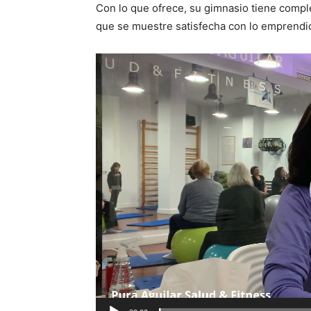
Con lo que ofrece, su gimnasio tiene comple
que se muestre satisfecha con lo emprendi
R
e
p
r
o
d
u
c
t
o
r
d
e
v