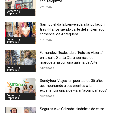
con Telepizza
22/07/2026
Comercio y
Empresas
Garmopiel da la bienvenida a la jubilación,
tras 44 años siendo parte del entremado
comercial de Antequera
Comercio y
15/07/2026
Empresas
Fernández Roales abre ‘Estudio Abierto”
en la calle Santa Clara: servicio de
marquetería con una galería de Arte
Comercio y
14/07/2026
Empresas
Sondytour Viajes: en puertas de 35 años
acompañando a sus clientes a la
experiencia única de viajar ‘acompañados’
Comercio y
08/07/2026
Empresas
Seguros Axa Calzada: sinónimo de estar