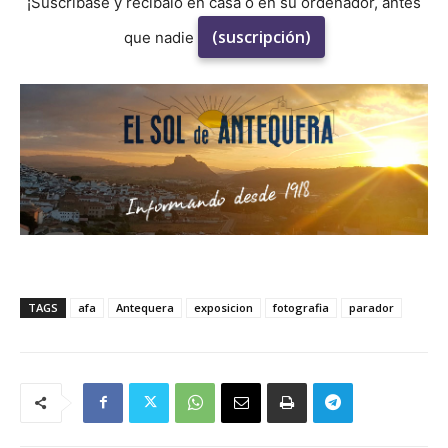
¡Suscríbase y recíbalo en casa o en su ordenador, antes
(suscripción)
que nadie
TAGS
afa
Antequera
exposicion
fotografia
parador