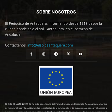
SOBRE NOSOTROS
El Periódico de Antequera, informando desde 1918 desde la
ciudad donde sale el sol... Antequera, en el corazón de
Andalucía.
Contáctenos:
info@elsoldeantequera.com
EL SOL DE ANTEQUERA SL ha sido beneficiaria del Fondo Europeo de Desarrollo Regional cuyo objetivo
es mejorar el uso y la calidad de las tecnologías de la información y de las comunicaciones y el acceso a
las mismas y gracias al que ha realizado el Diseño e implantación de una página Web propia y soluciones