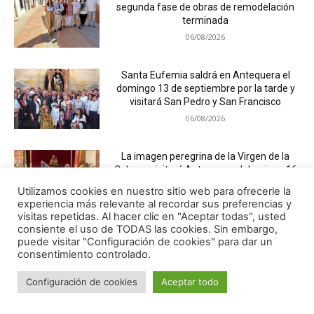
segunda fase de obras de remodelación
terminada
06/08/2026
Santa Eufemia saldrá en Antequera el
domingo 13 de septiembre por la tarde y
visitará San Pedro y San Francisco
06/08/2026
La imagen peregrina de la Virgen de la
Cabeza visitará Antequera el domingo 16
de agosto
Utilizamos cookies en nuestro sitio web para ofrecerle la
05/08/2026
experiencia más relevante al recordar sus preferencias y
visitas repetidas. Al hacer clic en "Aceptar todas", usted
consiente el uso de TODAS las cookies. Sin embargo,
Las religiosas de Belén preparan un triduo
puede visitar "Configuración de cookies" para dar un
a Santa Clara del domingo 9 al martes 11
consentimiento controlado.
de agosto en su templo
05/08/2026
Configuración de cookies
Aceptar todo