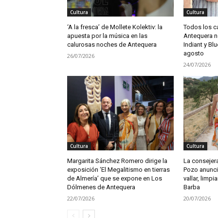
Cultura
Cultura
‘A la fresca’ de Mollete Kolektiv: la
Todos los c
apuesta por la música en las
Antequera no
calurosas noches de Antequera
Indiant y Blu
agosto
26/07/2026
24/07/2026
Cultura
Cultura
Margarita Sánchez Romero dirige la
La consejera
exposición ‘El Megalitismo en tierras
Pozo anunci
de Almería’ que se expone en Los
vallar, limpia
Dólmenes de Antequera
Barba
22/07/2026
20/07/2026