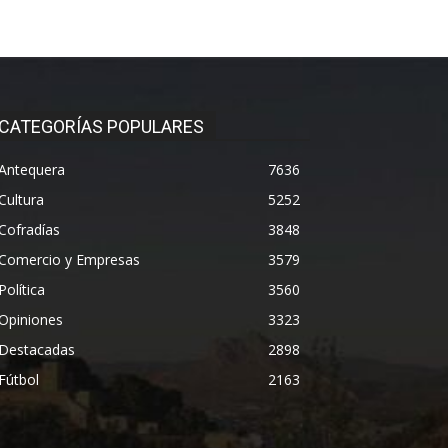
CATEGORÍAS POPULARES
Antequera
7636
Cultura
5252
Cofradías
3848
Comercio y Empresas
3579
Política
3560
Opiniones
3323
Destacadas
2898
Fútbol
2163