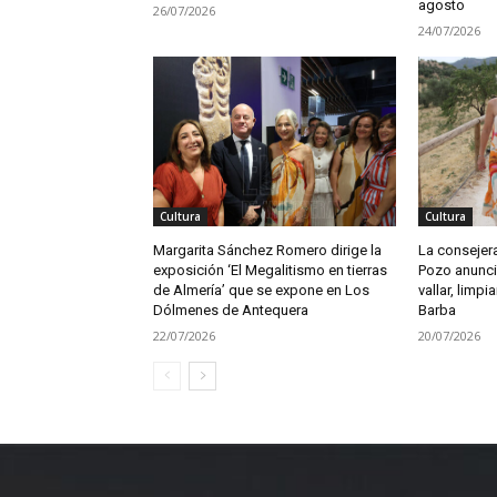
agosto
26/07/2026
24/07/2026
Cultura
Cultura
Margarita Sánchez Romero dirige la
La consejera
exposición ‘El Megalitismo en tierras
Pozo anunci
de Almería’ que se expone en Los
vallar, limpia
Dólmenes de Antequera
Barba
22/07/2026
20/07/2026