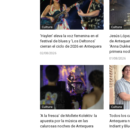
Cultura
Cultura
‘Haylen’ eleva la voz femenina en el
Jesús López 
festival de blues y ‘Los Deltonos’
de Antequer
cierran el ciclo de 2026 en Antequera
‘Anna Dukke’
primera noc
02/08/2026
01/08/2026
Cultura
Cultura
‘A la fresca’ de Mollete Kolektiv: la
Todos los c
apuesta por la música en las
Antequera no
calurosas noches de Antequera
Indiant y Blu