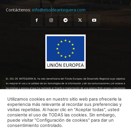
Contáctenos:
info@elsoldeantequera.com
EL SOL DE ANTEQUERA SL ha sido beneficiaria del Fondo Europeo de Desarrollo Regional cuyo objetivo
es mejorar el uso y la calidad de las tecnologías de la información y de las comunicaciones y el acceso a
las mismas y gracias al que ha realizado el Diseño e implantación de una página Web propia y soluciones
de comercio electrónico para la mejora de la competitividad y productividad de la empresa. (10/08/2022).
Para ello ha contado con el apoyo del Programa TICCÁMARAS2022 de la Cámara de Comercio de Málaga.
Utilizamos cookies en nuestro sitio web para ofrecerle la
Una manera de hacer Europa.
experiencia más relevante al recordar sus preferencias y
visitas repetidas. Al hacer clic en "Aceptar todas", usted
consiente el uso de TODAS las cookies. Sin embargo,
puede visitar "Configuración de cookies" para dar un
consentimiento controlado.
Todos los derechos reservados ©
Dinan - 2026