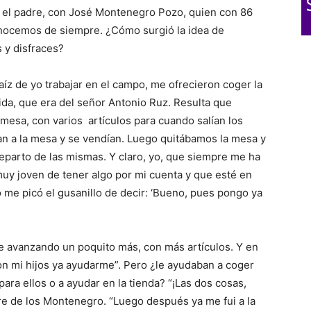
 el padre, con José Montenegro Pozo, quien con 86
onocemos de siempre. ¿Cómo surgió la idea de
 y disfraces?
aíz de yo trabajar en el campo, me ofrecieron coger la
ida, que era del señor Antonio Ruz. Resulta que
esa, con varios artículos para cuando salían los
ban a la mesa y se vendían. Luego quitábamos la mesa y
eparto de las mismas. Y claro, yo, que siempre me ha
muy joven de tener algo por mi cuenta y que esté en
o me picó el gusanillo de decir: ‘Bueno, pues pongo ya
e avanzando un poquito más, con más artículos. Y en
on mi hijos ya ayudarme”. Pero ¿le ayudaban a coger
para ellos o a ayudar en la tienda? “¡Las dos cosas,
dre de los Montenegro. “Luego después ya me fui a la