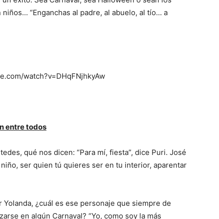
 niños… “Enganchas al padre, al abuelo, al tío… a
ube.com/watch?v=DHqFNjhkyAw
ón entre todos
edes, qué nos dicen: “Para mí, fiesta”, dice Puri. José
 niño, ser quien tú quieres ser en tu interior, aparentar
 Yolanda, ¿cuál es ese personaje que siempre de
azarse en algún Carnaval? “Yo, como soy la más