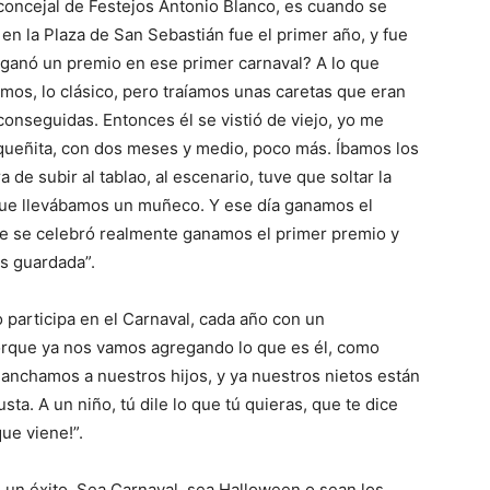
 concejal de Festejos Antonio Blanco, es cuando se
 en la Plaza de San Sebastián fue el primer año, y fue
 ganó un premio en ese primer carnaval? A lo que
mos, lo clásico, pero traíamos unas caretas que eran
onseguidas. Entonces él se vistió de viejo, yo me
pequeñita, con dos meses y medio, poco más. Íbamos los
a de subir al tablao, al escenario, tuve que soltar la
 que llevábamos un muñeco. Y ese día ganamos el
ue se celebró realmente ganamos el primer premio y
os guardada”.
 participa en el Carnaval, cada año con un
rque ya nos vamos agregando lo que es él, como
nganchamos a nuestros hijos, y ya nuestros nietos están
ta. A un niño, tú dile lo que tú quieras, que te dice
que viene!”.
 un éxito. Sea Carnaval, sea Halloween o sean los