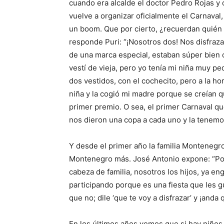
cuando era alcalde el doctor Pedro Rojas y
vuelve a organizar oficialmente el Carnaval,
un boom. Que por cierto, ¿recuerdan quién
responde Puri: “¡Nosotros dos! Nos disfraza
de una marca especial, estaban súper bien c
vestí de vieja, pero yo tenía mi niña muy 
dos vestidos, con el cochecito, pero a la hor
niña y la cogió mi madre porque se creían
primer premio. O sea, el primer Carnaval q
nos dieron una copa a cada uno y la tenem
Y desde el primer año la familia Montenegro
Montenegro más. José Antonio expone: “Po
cabeza de familia, nosotros los hijos, ya e
participando porque es una fiesta que les gus
que no; dile ‘que te voy a disfrazar’ y ¡anda 
En los últimos años vemos que si hay niños,