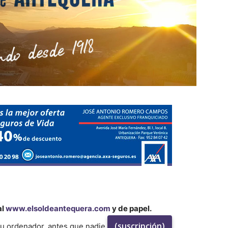
al
www.elsoldeantequera.com
y de papel.
(suscripción)
su ordenador, antes que nadie