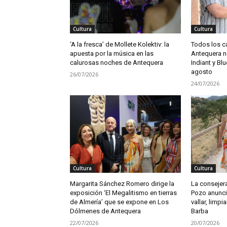
Cultura
Cultura
‘A la fresca’ de Mollete Kolektiv: la
Todos los c
apuesta por la música en las
Antequera no
calurosas noches de Antequera
Indiant y Blu
agosto
26/07/2026
24/07/2026
Cultura
Cultura
Margarita Sánchez Romero dirige la
La consejera
exposición ‘El Megalitismo en tierras
Pozo anunci
de Almería’ que se expone en Los
vallar, limpia
Dólmenes de Antequera
Barba
22/07/2026
20/07/2026