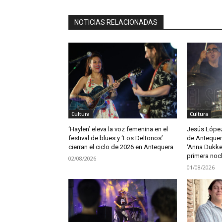
NOTICIAS RELACIONADAS
Cultura
Cultura
‘Haylen’ eleva la voz femenina en el
Jesús López 
festival de blues y ‘Los Deltonos’
de Antequer
cierran el ciclo de 2026 en Antequera
‘Anna Dukke’
primera noc
02/08/2026
01/08/2026