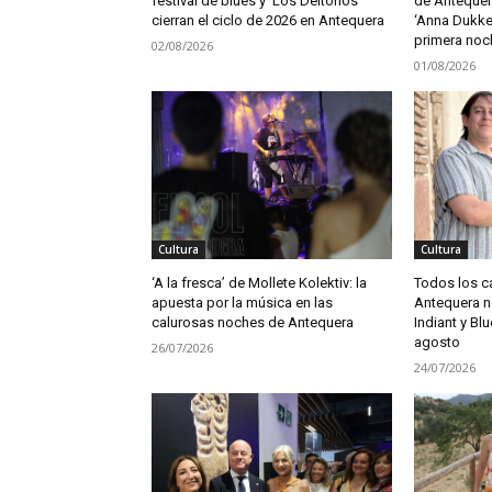
festival de blues y ‘Los Deltonos’
de Antequer
cierran el ciclo de 2026 en Antequera
‘Anna Dukke’
primera noc
02/08/2026
01/08/2026
Cultura
Cultura
‘A la fresca’ de Mollete Kolektiv: la
Todos los c
apuesta por la música en las
Antequera no
calurosas noches de Antequera
Indiant y Blu
agosto
26/07/2026
24/07/2026