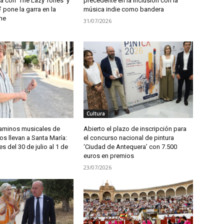
a con ‘The Lazy Tones’ y
precedente en la inclusión con la
 pone la garra en la
música indie como bandera
he
31/07/2026
Cultura
aminos musicales de
Abierto el plazo de inscripción para
s llevan a Santa María:
el concurso nacional de pintura
es del 30 de julio al 1 de
‘Ciudad de Antequera’ con 7.500
euros en premios
23/07/2026