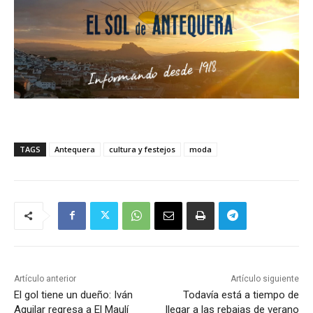
TAGS
Antequera
cultura y festejos
moda
Artículo anterior
Artículo siguiente
El gol tiene un dueño: Iván
Todavía está a tiempo de
Aguilar regresa a El Maulí
llegar a las rebajas de verano