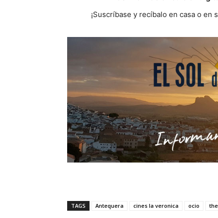
¡Suscríbase y recíbalo en casa o en 
TAGS
Antequera
cines la veronica
ocio
the