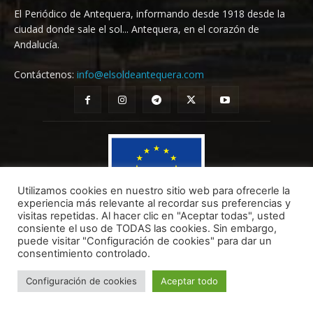
El Periódico de Antequera, informando desde 1918 desde la
ciudad donde sale el sol... Antequera, en el corazón de
Andalucía.
Contáctenos:
info@elsoldeantequera.com
Utilizamos cookies en nuestro sitio web para ofrecerle la
experiencia más relevante al recordar sus preferencias y
visitas repetidas. Al hacer clic en "Aceptar todas", usted
consiente el uso de TODAS las cookies. Sin embargo,
puede visitar "Configuración de cookies" para dar un
EL SOL DE ANTEQUERA SL ha sido beneficiaria del Fondo Europeo de Desarrollo Regional cuyo objetivo
es mejorar el uso y la calidad de las tecnologías de la información y de las comunicaciones y el acceso a
consentimiento controlado.
las mismas y gracias al que ha realizado el Diseño e implantación de una página Web propia y soluciones
de comercio electrónico para la mejora de la competitividad y productividad de la empresa. (10/08/2022).
Configuración de cookies
Aceptar todo
Para ello ha contado con el apoyo del Programa TICCÁMARAS2022 de la Cámara de Comercio de Málaga.
Una manera de hacer Europa.