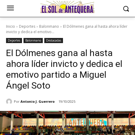
Inicio
Deportes
Balonmano
El Dólmenes gana al hasta ahora líder
invicto y dedica el emotivo...
Deportes
Balonmano
Destacadas
El Dólmenes gana al hasta
ahora líder invicto y dedica el
emotivo partido a Miguel
Ángel Soto
Por
Antonio J. Guerrero
19/10/2025