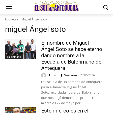
Etiquetas
Miguel Ángel soto
miguel Ángel soto
El nombre de Miguel
Ángel Soto se hace eterno
dando nombre a la
Balonmano
Escuela de Balonmano de
Antequera
Antonio J. Guerrero
-
27/05/2026
La Escuela de Balonmano de Antequera
pasa a llamarse Miguel Ángel
Soto, recordada figura del Balonmano
que nos dejó demasiado pronto. Este
miércoles 27 de mayo por...
Este miércoles en el