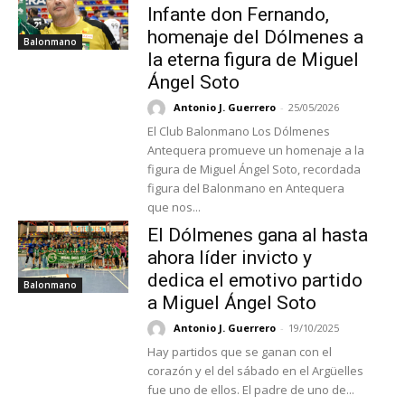
Infante don Fernando,
homenaje del Dólmenes a
Balonmano
la eterna figura de Miguel
Ángel Soto
Antonio J. Guerrero
-
25/05/2026
El Club Balonmano Los Dólmenes
Antequera promueve un homenaje a la
figura de Miguel Ángel Soto, recordada
figura del Balonmano en Antequera
que nos...
El Dólmenes gana al hasta
ahora líder invicto y
dedica el emotivo partido
Balonmano
a Miguel Ángel Soto
Antonio J. Guerrero
-
19/10/2025
Hay partidos que se ganan con el
corazón y el del sábado en el Argüelles
fue uno de ellos. El padre de uno de...