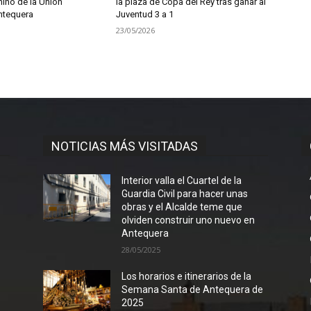
nino de la Unión
la plaza de Copa del Rey tras ganar al
ntequera
Juventud 3 a 1
23/05/2026
NOTICIAS MÁS VISITADAS
Interior valla el Cuartel de la
Guardia Civil para hacer unas
obras y el Alcalde teme que
olviden construir uno nuevo en
Antequera
28/05/2025
Los horarios e itinerarios de la
Semana Santa de Antequera de
2025