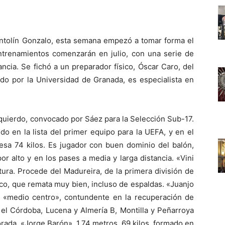
Antolín Gonzalo, esta semana empezó a tomar forma el
trenamientos comenzarán en julio, con una serie de
ncia. Se fichó a un preparador físico, Óscar Caro, del
ado por la Universidad de Granada, es especialista en
izquierdo, convocado por Sáez para la Selección Sub-17.
ido en la lista del primer equipo para la UEFA, y en el
esa 74 kilos. Es jugador con buen dominio del balón,
or alto y en los pases a media y larga distancia. «Vini
ltura. Procede del Madureira, de la primera división de
ico, que remata muy bien, incluso de espaldas. «Juanjo
de «medio centro», contundente en la recuperación de
 el Córdoba, Lucena y Almería B, Montilla y Peñarroya
rada. «Jorge Barón», 1,74 metros, 69 kilos, formado en