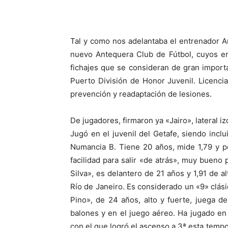
Tal y como nos adelantaba el entrenador 
nuevo Antequera Club de Fútbol, cuyos en
fichajes que se consideran de gran importa
Puerto División de Honor Juvenil. Licenci
prevención y readaptación de lesiones.
De jugadores, firmaron ya «Jairo», lateral 
Jugó en el juvenil del Getafe, siendo inclu
Numancia B. Tiene 20 años, mide 1,79 y p
facilidad para salir «de atrás», muy bueno p
Silva», es delantero de 21 años y 1,91 de a
Río de Janeiro. Es considerado un «9» clás
Pino», de 24 años, alto y fuerte, juega 
balones y en el juego aéreo. Ha jugado en
con el que logró el ascenso a 3ª esta tempo