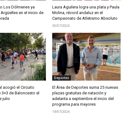
no Los Dólmenes ya
Laura Aguilera logra una plata y Paula
 Argüelles en el inicio de
Molina, récord andaluz en el
orada
Campeonato de Atletismo Absoluto
30/07/2026
Deportes
l acogió el Circuito
El Área de Deportes suma 25 nuevas
e 3×3 de Baloncesto el
plazas gratuitas de natación y
 julio
adelanta a septiembre el inicio del
programa para mayores
14/07/2026