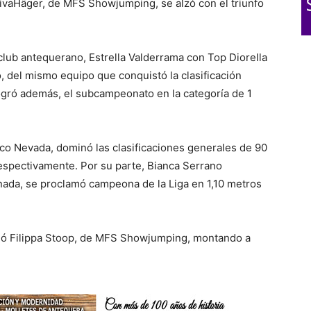
ivaHäger, de MFS Showjumping, se alzó con el triunfo
club antequerano, Estrella Valderrama con Top Diorella
o, del mismo equipo que conquistó la clasificación
ogró además, el subcampeonato en la categoría de 1
pico Nevada, dominó las clasificaciones generales de 90
respectivamente. Por su parte, Bianca Serrano
nada, se proclamó campeona de la Liga en 1,10 metros
nció Filippa Stoop, de MFS Showjumping, montando a