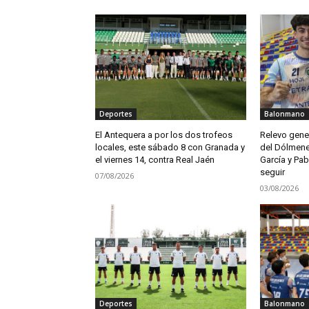
Deportes
Balonmano
El Antequera a por los dos trofeos
Relevo gener
locales, este sábado 8 con Granada y
del Dólmene
el viernes 14, contra Real Jaén
García y Pab
seguir
07/08/2026
03/08/2026
Deportes
Balonmano