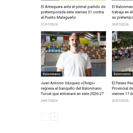
El Antequera ante el primer partido de
El Balonma
pretemporada este viernes 31 contra
trabaja en el
el Puerto Malagueño
su pretemp
31/07/2026
30/07/2026
Balonmano
Baloncesto
Juan Antonio Vázquez «Chispi»
El Paseo Rea
regresa al banquillo del Balonmano
Provincial d
Torcal que entrenará en este 2026-27
viernes 17 de
24/07/2026
22/07/2026