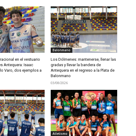
Balonmano
acional en el vestuario
Los Dólmenes: mantenerse, llenar las
s Antequera: Isaac
gradas y llevar la bandera de
lo Varo, dos ejemplos a
Antequera en el regreso a la Plata de
Balonmano
03/08/2026
Atletismo