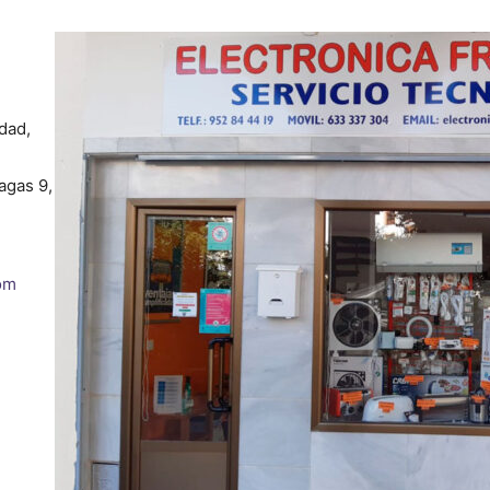
dad,
agas 9,
om