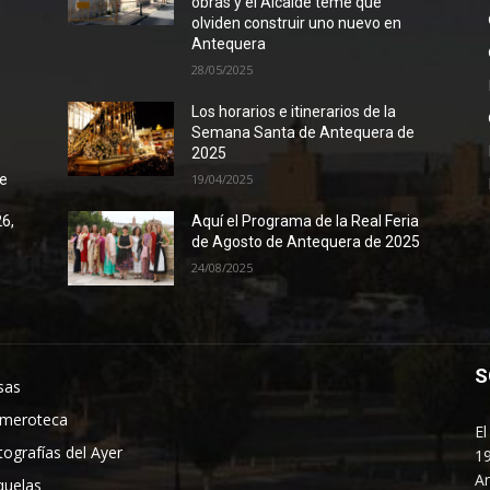
obras y el Alcalde teme que
olviden construir uno nuevo en
Antequera
28/05/2025
Los horarios e itinerarios de la
Semana Santa de Antequera de
2025
de
19/04/2025
26,
Aquí el Programa de la Real Feria
de Agosto de Antequera de 2025
24/08/2025
S
sas
meroteca
El
tografías del Ayer
19
An
quelas