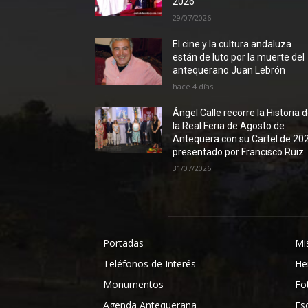
2026
29/07/2026
El cine y la cultura andaluza
están de luto por la muerte del
antequerano Juan Lebrón
hace 4 días
Ángel Calle recorre la Historia 
la Real Feria de Agosto de
Antequera con su Cartel de 20
presentado por Francisco Ruiz
31/07/2026
Portadas
Mi
Teléfonos de Interés
He
Monumentos
Fo
Agenda Antequerana
Es