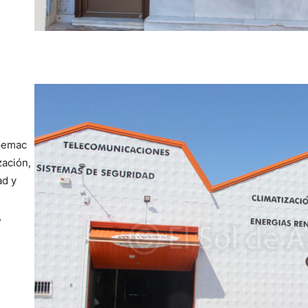
rpemac
zación,
ad y
,