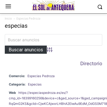
Inicio
Especias Pedroza
especias
Búsqueda avanzada
Directorio
Comercio:
Especias Pedroza
Categoría:
Especias
Web
https://especiaspedroza.es/es/?
cmp_id=18399160256&device=c&gad_source=1&gad_campaign
RqQmG2KS&gclid=CjwKCAjwxrLHBhA2EiwAu9EdM_OdGS0M71