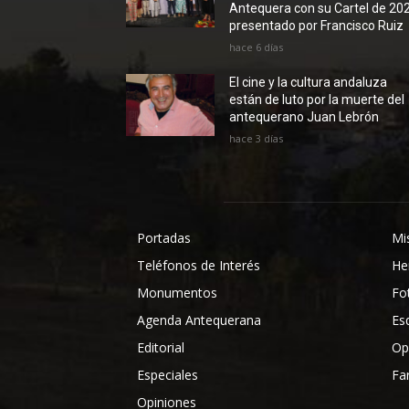
Antequera con su Cartel de 20
presentado por Francisco Ruiz
hace 6 días
El cine y la cultura andaluza
están de luto por la muerte del
antequerano Juan Lebrón
hace 3 días
Portadas
Mi
Teléfonos de Interés
He
Monumentos
Fo
Agenda Antequerana
Es
Editorial
Op
Especiales
Fa
Opiniones