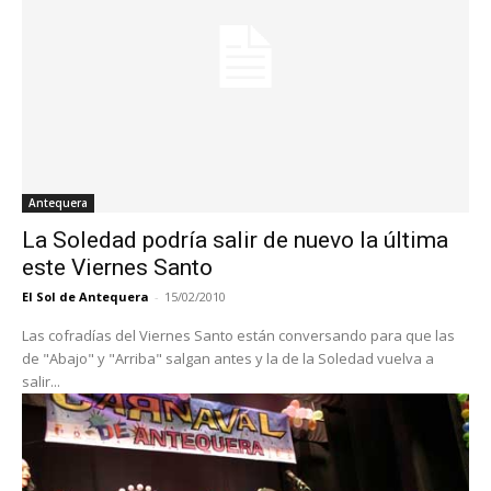
Antequera
La Soledad podría salir de nuevo la última
este Viernes Santo
El Sol de Antequera
-
15/02/2010
Las cofradías del Viernes Santo están conversando para que las
de "Abajo" y "Arriba" salgan antes y la de la Soledad vuelva a
salir...