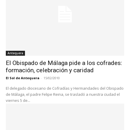
Antequera
El Obispado de Málaga pide a los cofrades:
formación, celebración y caridad
El Sol de Antequera
-
15/02/2010
El delegado diocesano de Cofradías y Hermandades del Obispado
de Málaga, el padre Felipe Reina, se trasladó a nuestra ciudad el
viernes 5 de...