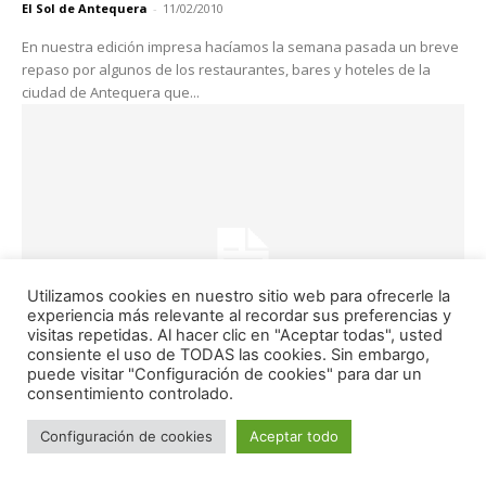
El Sol de Antequera
-
11/02/2010
En nuestra edición impresa hacíamos la semana pasada un breve
repaso por algunos de los restaurantes, bares y hoteles de la
ciudad de Antequera que...
Utilizamos cookies en nuestro sitio web para ofrecerle la
experiencia más relevante al recordar sus preferencias y
visitas repetidas. Al hacer clic en "Aceptar todas", usted
consiente el uso de TODAS las cookies. Sin embargo,
puede visitar "Configuración de cookies" para dar un
consentimiento controlado.
Antequera
Configuración de cookies
Aceptar todo
Actividades infantiles y juveniles en la
Semana Blanca 2010