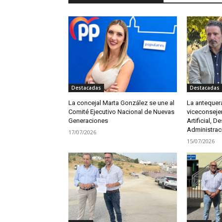
Destacadas
Destacadas
La concejal Marta González se une al
La antequer
Comité Ejecutivo Nacional de Nuevas
viceconsejer
Generaciones
Artificial, De
Administrac
17/07/2026
15/07/2026