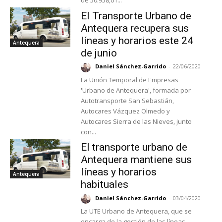
de 50.958,01...
El Transporte Urbano de
Antequera recupera sus
líneas y horarios este 24
Antequera
de junio
Daniel Sánchez-Garrido
-
22/06/2020
La Unión Temporal de Empresas
'Urbano de Antequera', formada por
Autotransporte San Sebastián,
Autocares Vázquez Olmedo y
Autocares Sierra de las Nieves, junto
con...
El transporte urbano de
Antequera mantiene sus
líneas y horarios
Antequera
habituales
Daniel Sánchez-Garrido
-
03/04/2020
La UTE Urbano de Antequera, que se
encarga de la gestión de las líneas