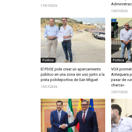
Administrac
17/07/2026
15/07/2026
Política
Política
El PSOE pide crear un aparcamiento
VOX promete
público en una zona sin uso junto a la
Antequera pa
pista polideportiva de San Miguel
pasar de «un
charca»
15/07/2026
13/07/2026