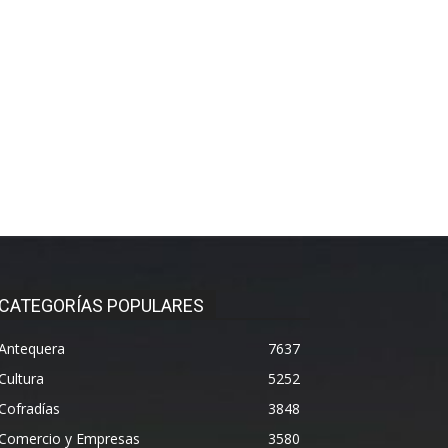
CATEGORÍAS POPULARES
Antequera
7637
Cultura
5252
Cofradías
3848
Comercio y Empresas
3580