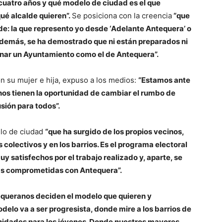
uatro años y qué modelo de ciudad es el que
ué alcalde quieren”.
Se posiciona con la creencia
“que
e: la que represento yo desde ‘Adelante Antequera’ o
o demás, se ha demostrado que ni están preparados ni
rnar un Ayuntamiento como el de Antequera”.
on su mujer e hija, expuso a los medios:
“Estamos ante
nos tienen la oportunidad de cambiar el rumbo de
sión para todos”.
elo de ciudad
“que ha surgido de los propios vecinos,
colectivos y en los barrios. Es el programa electoral
 satisfechos por el trabajo realizado y, aparte, se
nas comprometidas con Antequera”.
equeranos deciden el modelo que quieren y
elo va a ser progresista, donde mire a los barrios de
unidades para los jóvenes. Donde nuestros mayores