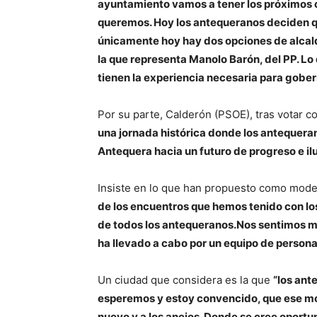
ayuntamiento vamos a tener los próximos c
queremos. Hoy los antequeranos deciden q
únicamente hoy hay dos opciones de alcald
la que representa Manolo Barón, del PP. L
tienen la experiencia necesaria para gobe
Por su parte, Calderón (PSOE), tras votar c
una jornada histórica donde los antequera
Antequera hacia un futuro de progreso e ilu
Insiste en lo que han propuesto como mod
de los encuentros que hemos tenido con los 
de todos los antequeranos.Nos sentimos muy
ha llevado a cabo por un equipo de perso
Un ciudad que considera es la que
“los ant
esperemos y estoy convencido, que ese mod
nuevo y a los anejos. Donde se cree oport