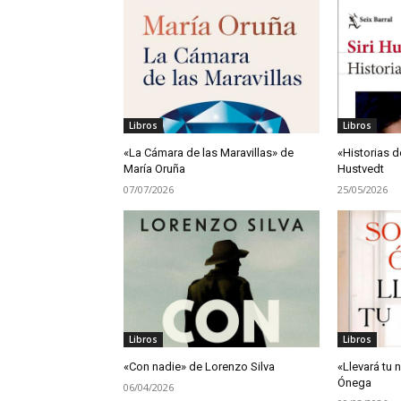
Libros
Libros
«La Cámara de las Maravillas» de
«Historias d
María Oruña
Hustvedt
07/07/2026
25/05/2026
Libros
Libros
«Con nadie» de Lorenzo Silva
«Llevará tu
Ónega
06/04/2026