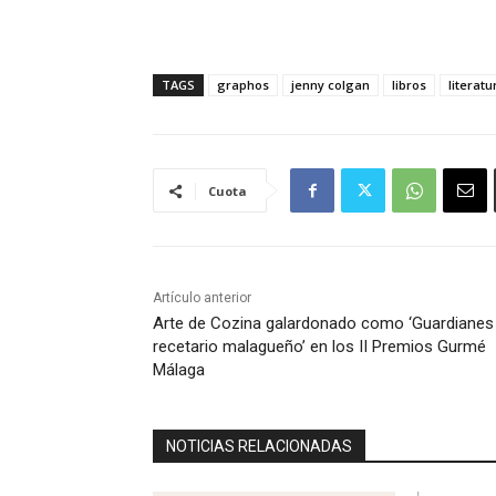
TAGS
graphos
jenny colgan
libros
literatu
Cuota
Artículo anterior
Arte de Cozina galardonado como ‘Guardianes 
recetario malagueño’ en los II Premios Gurmé
Málaga
NOTICIAS RELACIONADAS