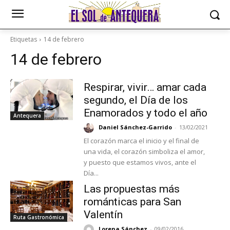
Etiquetas
14 de febrero
14 de febrero
Respirar, vivir… amar cada
segundo, el Día de los
Enamorados y todo el año
Antequera
Daniel Sánchez-Garrido
-
13/02/2021
El corazón marca el inicio y el final de
una vida, el corazón simboliza el amor,
y puesto que estamos vivos, ante el
Día...
Las propuestas más
románticas para San
Valentín
Ruta Gastronómica
Lorena Sánchez
-
09/02/2016