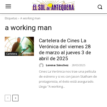
Etiquetas
A working man
a working man
Cartelera de Cines La
Verónica del viernes 28
de marzo al jueves 3 de
Cartelera
abril de 2025
Lorena Sánchez
-
28/03/2025
Cines La Verónica nos trae una película
de estreno y si es con Jason Statham de
protagonista, el éxito está asegurado.
Llega "A working...