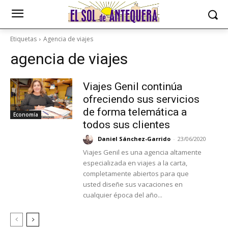
Etiquetas
Agencia de viajes
agencia de viajes
Viajes Genil continúa
ofreciendo sus servicios
de forma telemática a
Economía
todos sus clientes
Daniel Sánchez-Garrido
-
23/06/2020
Viajes Genil es una agencia altamente
especializada en viajes a la carta,
completamente abiertos para que
usted diseñe sus vacaciones en
cualquier época del año...