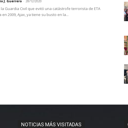
o J. Guerrero
-
28/12/2020
 la Guardia Civil que evitó una catástrofe terrorista de ETA
 en 2009, Ajax, ya tiene su busto en la...
NOTICIAS MÁS VISITADAS