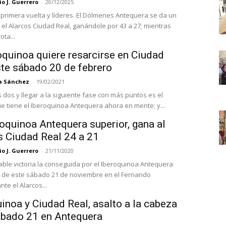
o J. Guerrero
-
20/12/2025
 primera vuelta y líderes. El Dólmenes Antequera se da un
e el Alarcos Ciudad Real, ganándole por 43 a 27; mientras
ota...
oquinoa quiere resarcirse en Ciudad
ste sábado 20 de febrero
a Sánchez
-
19/02/2021
dos y llegar a la siguiente fase con más puntos es el
ue tiene el Iberoquinoa Antequera ahora en mente; y...
oquinoa Antequera superior, gana al
s Ciudad Real 24 a 21
o J. Guerrero
-
21/11/2020
able victoria la conseguida por el Iberoquinoa Antequera
e de este sábado 21 de noviembre en el Fernando
nte el Alarcos...
inoa y Ciudad Real, asalto a la cabeza
ábado 21 en Antequera