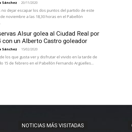
a Sánchez
-
20/11/2020
s no dejar escapar los dos puntos del partido de este
de noviembre a las 18,30 horas en el Pabellón
.
ervas Alsur golea al Ciudad Real por
4 con un Alberto Castro goleador
a Sánchez
-
15/02/2020
e los que gusta ver y disfrutar el vivido en la tarde de
o 15 de febrero en el Pabellón Fernando Argüelles...
NOTICIAS MÁS VISITADAS