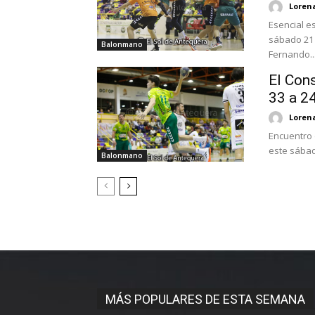
Loren
Esencial e
sábado 21 
Balonmano
Fernando..
El Cons
33 a 2
Loren
Encuentro d
este sábad
Balonmano
MÁS POPULARES DE ESTA SEMANA