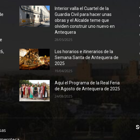
l
Interior valla el Cuartel de la
de
Guardia Civil para hacer unas
obras y el Alcalde teme que
olviden construir uno nuevo en
Antequera
de
28/05/2025
26,
Los horarios e itinerarios de la
Semana Santa de Antequera de
2025
19/04/2025
Aquí el Programa de la Real Feria
de Agosto de Antequera de 2025
24/08/2025
S
sas
meroteca