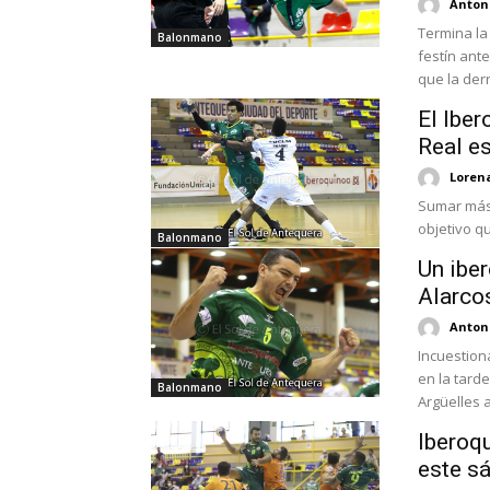
Antoni
Termina la
Balonmano
festín ant
que la derr
El Iber
Real e
Loren
Sumar más 
objetivo q
Balonmano
Un iber
Alarco
Antoni
Incuestion
en la tard
Balonmano
Argüelles a
Iberoqu
este s