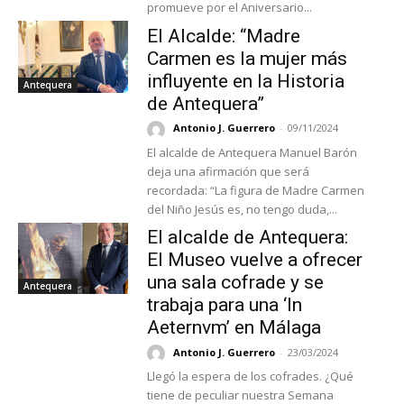
promueve por el Aniversario...
El Alcalde: “Madre
Carmen es la mujer más
influyente en la Historia
Antequera
de Antequera”
Antonio J. Guerrero
-
09/11/2024
El alcalde de Antequera Manuel Barón
deja una afirmación que será
recordada: “La figura de Madre Carmen
del Niño Jesús es, no tengo duda,...
El alcalde de Antequera:
El Museo vuelve a ofrecer
una sala cofrade y se
Antequera
trabaja para una ‘In
Aeternvm’ en Málaga
Antonio J. Guerrero
-
23/03/2024
Llegó la espera de los cofrades. ¿Qué
tiene de peculiar nuestra Semana