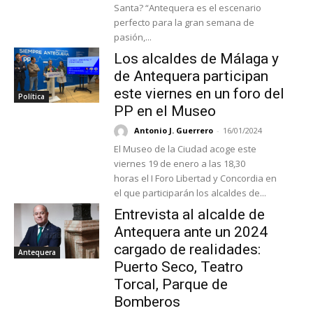
Santa? “Antequera es el escenario
perfecto para la gran semana de
pasión,...
Los alcaldes de Málaga y
de Antequera participan
este viernes en un foro del
Política
PP en el Museo
Antonio J. Guerrero
-
16/01/2024
El Museo de la Ciudad acoge este
viernes 19 de enero a las 18,30
horas el I Foro Libertad y Concordia en
el que participarán los alcaldes de...
Entrevista al alcalde de
Antequera ante un 2024
cargado de realidades:
Antequera
Puerto Seco, Teatro
Torcal, Parque de
Bomberos