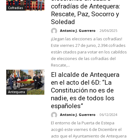
cofradías de Antequera:
Cofradías
Rescate, Paz, Socorro y
Soledad
Antonio J. Guerrero
-
26/06/2025
¡Llegan las elecciones a las cofradías!
Este viernes 27 de junio, 2.394 cofrades
están citados para votar en los cabildos
de elecciones de las cofradías del
Rescate,...
El alcalde de Antequera
en el acto del 6D: “La
Constitución no es de
Antequera
nadie, es de todos los
españoles”
Antonio J. Guerrero
-
06/12/2024
El entorno de la Puerta de Estepa
acogió este viernes 6 de Diciembre el
acto que el Ayuntamiento de Antequera