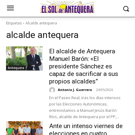
Etiquetas
Alcalde antequera
alcalde antequera
El alcalde de Antequera
Manuel Barón: «El
presidente Sánchez es
Antequera
capaz de sacrificar a sus
propios alcaldes”
Antonio J. Guerrero
-
24/05/2026
En el Paseo Real, tras los días intensos
por las Elecciones Autonómicas,
entrevistamos a Manuel Jesús Barón
Ríos, alcalde de Antequera por el PP,...
Ante un intenso viernes de
elecciones en cuatro