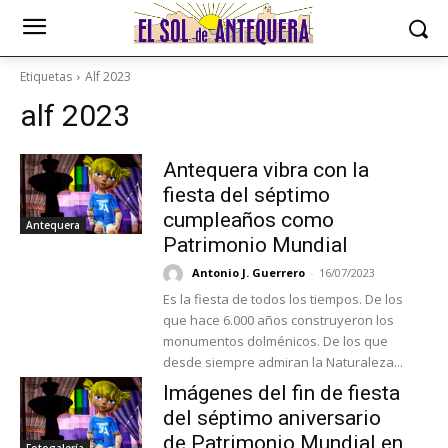
Etiquetas
Alf 2023
alf 2023
Antequera vibra con la
fiesta del séptimo
cumpleaños como
Antequera
Patrimonio Mundial
Antonio J. Guerrero
-
16/07/2023
Es la fiesta de todos los tiempos. De los
que hace 6.000 años construyeron los
monumentos dolménicos. De los que
desde siempre admiran la Naturaleza...
Imágenes del fin de fiesta
del séptimo aniversario
de Patrimonio Mundial en
Fotogalería