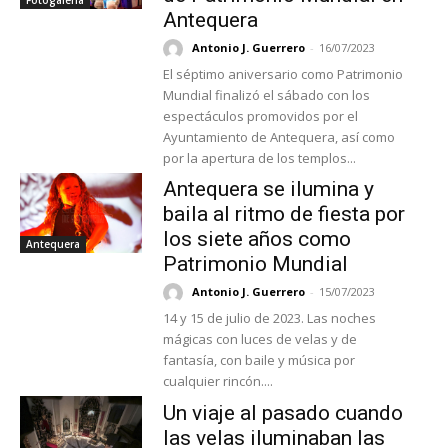
Antequera
Antonio J. Guerrero
-
16/07/2023
El séptimo aniversario como Patrimonio
Mundial finalizó el sábado con los
espectáculos promovidos por el
Ayuntamiento de Antequera, así como
por la apertura de los templos...
Antequera se ilumina y
baila al ritmo de fiesta por
los siete años como
Antequera
Patrimonio Mundial
Antonio J. Guerrero
-
15/07/2023
14 y 15 de julio de 2023. Las noches
mágicas con luces de velas y de
fantasía, con baile y música por
cualquier rincón....
Un viaje al pasado cuando
las velas iluminaban las