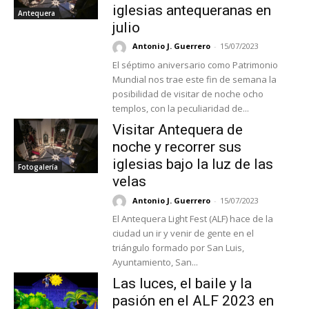
iglesias antequeranas en
Antequera
julio
Antonio J. Guerrero
-
15/07/2023
El séptimo aniversario como Patrimonio
Mundial nos trae este fin de semana la
posibilidad de visitar de noche ocho
templos, con la peculiaridad de...
Visitar Antequera de
noche y recorrer sus
iglesias bajo la luz de las
Fotogalería
velas
Antonio J. Guerrero
-
15/07/2023
El Antequera Light Fest (ALF) hace de la
ciudad un ir y venir de gente en el
triángulo formado por San Luis,
Ayuntamiento, San...
Las luces, el baile y la
pasión en el ALF 2023 en