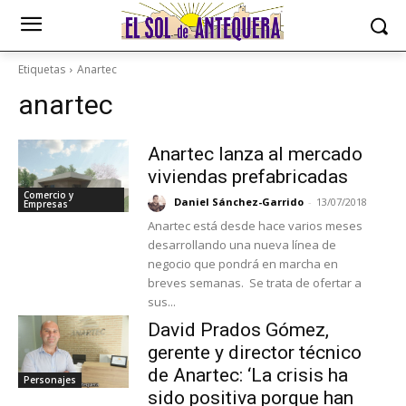
Etiquetas
Anartec
anartec
Anartec lanza al mercado
viviendas prefabricadas
Comercio y
Daniel Sánchez-Garrido
-
13/07/2018
Empresas
Anartec está desde hace varios meses
desarrollando una nueva línea de
negocio que pondrá en marcha en
breves semanas. Se trata de ofertar a
sus...
David Prados Gómez,
gerente y director técnico
de Anartec: ‘La crisis ha
Personajes
sido positiva porque han