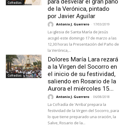
para desvelar el gran paño
Cofradías
de la Verónica, pintado
por Javier Aguilar
Antonio J. Guerrero
-
17/03/2019
La iglesia de Santa María de Jesús
acogió este domingo 17 de marzo a las
12,30 horas la Presentación del Paño de
la Verónica,...
Dolores María Lara rezará
a la Virgen del Socorro en
el inicio de su festividad,
Cofradías
saliendo en Rosario de la
Aurora el miércoles 15...
Antonio J. Guerrero
-
06/08/2018
La Cofradía de ‘Arriba’ prepara la
festividad de la Virgen del Socorro, para
lo que tiene preparado una oración, la
Salve, Rosario de la...