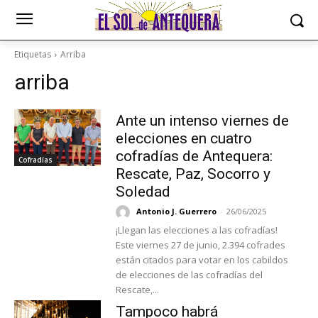
Etiquetas
Arriba
arriba
Ante un intenso viernes de
elecciones en cuatro
cofradías de Antequera:
Cofradías
Rescate, Paz, Socorro y
Soledad
Antonio J. Guerrero
-
26/06/2025
¡Llegan las elecciones a las cofradías!
Este viernes 27 de junio, 2.394 cofrades
están citados para votar en los cabildos
de elecciones de las cofradías del
Rescate,...
Tampoco habrá