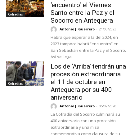
‘encuentro’ el Viernes
Santo entre la Paz y el
Cofradías
Socorro en Antequera
Antonio J. Guerrero
-
21/03/2023
Habrá que esperar a la del 2024, en
2023 tampoco habrá “encuentro” en
San Sebastián entre la Paz y el Socorro.
Así se llega...
Los de ‘Arriba’ tendrán una
procesión extraordinaria
el 11 de octubre en
Cofradías
Antequera por su 400
aniversario
Antonio J. Guerrero
-
05/02/2020
La Cofradía del Socorro culminará su
400 aniversario con una procesión
extraordinaria y una misa
conmemorativa como clausura de su