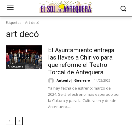
Etiquetas
Art decó
art decó
El Ayuntamiento entrega
las llaves a Chirivo para
que reforme el Teatro
Antequera
Torcal de Antequera
Antonio J. Guerrero
-
14/03/2023
Ya hay fecha de estreno: marzo de
2024. Será el estreno más esperado por
la Cultura y para la Cultura en y desde
Antequera....