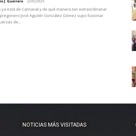
o J. Guerrero
-
22/02/2025
 ya está de Carnaval y de qué manera tan extraordinaria!
 pregonero José Agustín González Gómez supo fusionar
uerzas de...
NOTICIAS MÁS VISITADAS