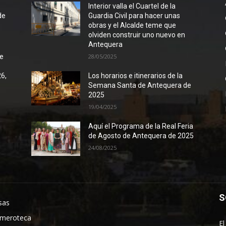
l
Interior valla el Cuartel de la
de
Guardia Civil para hacer unas
obras y el Alcalde teme que
olviden construir uno nuevo en
Antequera
de
28/05/2025
26,
Los horarios e itinerarios de la
Semana Santa de Antequera de
2025
19/04/2025
Aquí el Programa de la Real Feria
de Agosto de Antequera de 2025
24/08/2025
S
sas
meroteca
El