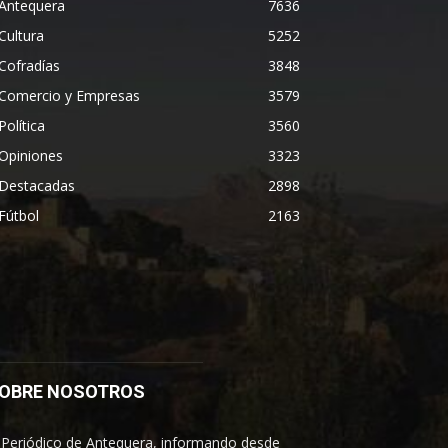
Antequera
7636
Cultura
5252
Cofradías
3848
Comercio y Empresas
3579
Política
3560
Opiniones
3323
Destacadas
2898
Fútbol
2163
OBRE NOSOTROS
 Periódico de Antequera, informando desde