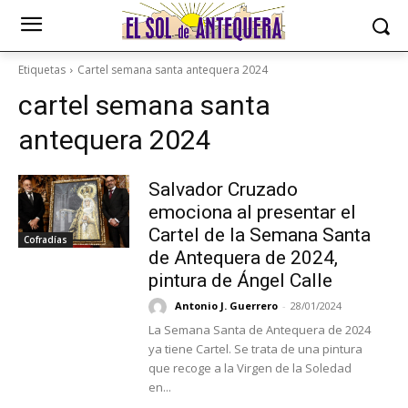
Etiquetas
Cartel semana santa antequera 2024
cartel semana santa
antequera 2024
Salvador Cruzado
emociona al presentar el
Cartel de la Semana Santa
Cofradías
de Antequera de 2024,
pintura de Ángel Calle
Antonio J. Guerrero
-
28/01/2024
La Semana Santa de Antequera de 2024
ya tiene Cartel. Se trata de una pintura
que recoge a la Virgen de la Soledad
en...