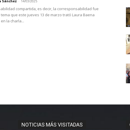
a Sánchez
-
14/03/2025
abilidad compartida, es decir, la corresponsabilidad fue
al tema que este jueves 13 de marzo trató Laura Baena
n la charla...
NOTICIAS MÁS VISITADAS