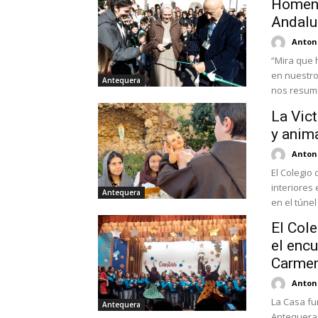
Homena
Andalu
Antoni
“Mira que 
en nuestro
Antequera
nos resumí
La Vict
y anim
Antoni
El Colegio
interiores 
Antequera
en el túnel
El Cole
el enc
Carme
Antoni
La Casa fu
Antequera
Antequera 