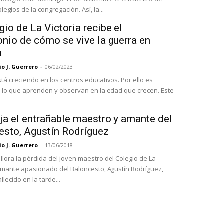
coros de colegios de la congregación. Así, la...
gio de La Victoria recibe el
nio de cómo se vive la guerra en
a
o J. Guerrero
-
06/02/2023
stá creciendo en los centros educativos. Por ello es
 lo que aprenden y observan en la edad que crecen. Este
ja el entrañable maestro y amante del
esto, Agustín Rodríguez
o J. Guerrero
-
13/06/2018
llora la pérdida del joven maestro del Colegio de La
 amante apasionado del Baloncesto, Agustín Rodríguez,
llecido en la tarde...