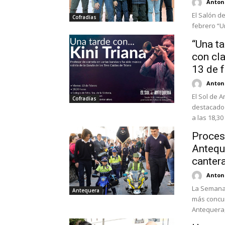
Antoni
El Salón de
Cofradías
febrero “Un
“Una ta
con cla
13 de f
Antoni
El Sol de A
Cofradías
destacado 
a las 18,30
Procesi
Antequ
cantera
Antoni
La Semana
Antequera
más concur
Antequera,