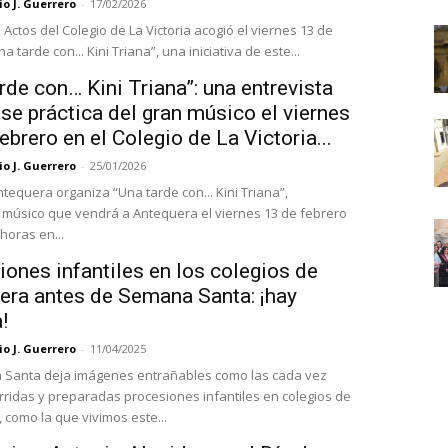
o J. Guerrero
-
17/02/2026
 Actos del Colegio de La Victoria acogió el viernes 13 de
a tarde con... Kini Triana”, una iniciativa de este...
rde con… Kini Triana”: una entrevista
se práctica del gran músico el viernes
ebrero en el Colegio de La Victoria...
o J. Guerrero
-
25/01/2026
ntequera organiza “Una tarde con... Kini Triana”,
músico que vendrá a Antequera el viernes 13 de febrero
 horas en...
ones infantiles en los colegios de
era antes de Semana Santa: ¡hay
!
o J. Guerrero
-
11/04/2025
 Santa deja imágenes entrañables como las cada vez
ridas y preparadas procesiones infantiles en colegios de
 como la que vivimos este...