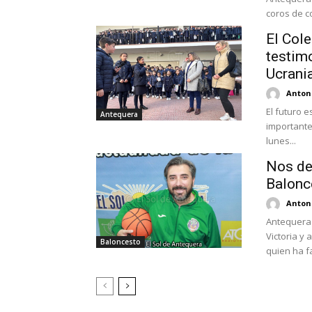
El Cole
testimo
Ucrani
Antoni
El futuro e
Antequera
importante
lunes...
Nos de
Balonc
Antoni
Antequera 
Victoria y
Baloncesto
quien ha fa