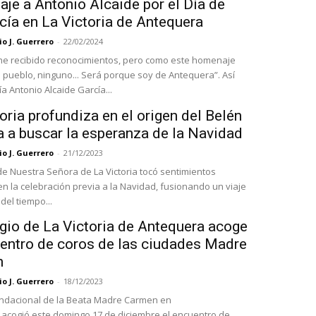
je a Antonio Alcaide por el Día de
cía en La Victoria de Antequera
o J. Guerrero
-
22/02/2024
he recibido reconocimientos, pero como este homenaje
 pueblo, ninguno... Será porque soy de Antequera”. Así
a Antonio Alcaide García...
oria profundiza en el origen del Belén
a a buscar la esperanza de la Navidad
o J. Guerrero
-
21/12/2023
 de Nuestra Señora de La Victoria tocó sentimientos
en la celebración previa a la Navidad, fusionando un viaje
 del tiempo...
gio de La Victoria de Antequera acoge
uentro de coros de las ciudades Madre
n
o J. Guerrero
-
18/12/2023
ndacional de la Beata Madre Carmen en
acogió este domingo 17 de diciembre el encuentro de